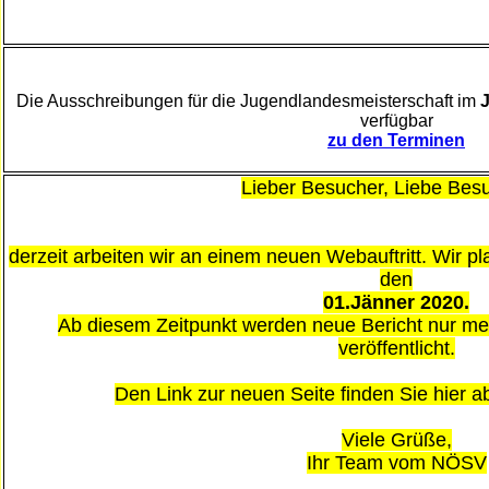
Die Ausschreibungen für die Jugendlandesmeisterschaft im
verfügbar
zu den Terminen
Lieber Besucher, Liebe Besu
derzeit arbeiten wir an einem neuen Webauftritt. Wir pl
den
01.Jänner 2020.
Ab diesem Zeitpunkt werden neue Bericht nur m
veröffentlicht.
Den Link zur neuen Seite finden Sie hier 
Viele Grüße,
Ihr Team vom NÖSV