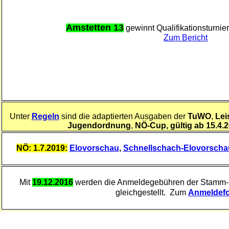
Amstetten 13
gewinnt Qualifikationsturnie
Zum Bericht
Unter
Regeln
sind die adaptierten Ausgaben der
TuWO
,
Lei
Jugendordnung
,
NÖ-Cup, gültig ab 15.4.2
NÖ: 1.7.2019:
Elovorschau
,
Schnellschach-Elovorscha
Mit
19.12.2016
werden die Anmeldegebühren der Stamm- u
gleichgestellt.
Zum
Anmeldefo