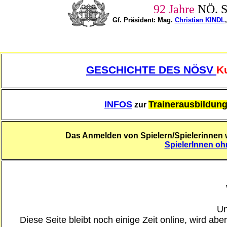
92 Jahre
NÖ.
Gf. Präsident: Mag.
Christian KINDL
,
GESCHICHTE DES NÖSV
K
INFOS
Trainerausbildun
zur
Das Anmelden von Spielern/Spielerinnen w
SpielerInnen o
Un
Diese Seite bleibt noch einige Zeit online, wird ab